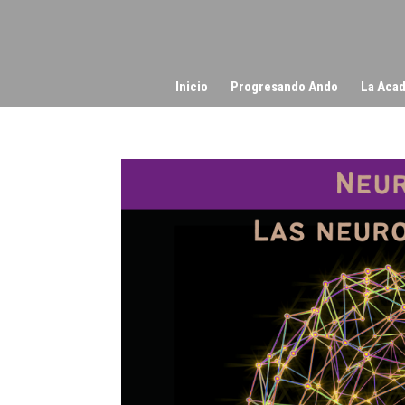
Inicio
Progresando Ando
La Acad