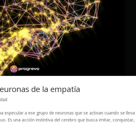
neuronas de la empatía
lidad
a especular a ese grupo de neuronas que se activan cuando se lleva
uo. Es una acción instintiva del cerebro que busca imitar, conquistar,