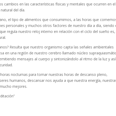
os cambios en las características físicas y mentales que ocurren en el
natural del día.
iano, el tipo de alimentos que consumimos, a las horas que comemos
nes personales y muchos otros factores de nuestro día a día, siendo 
ue regula nuestro reloj interno en relación con el ciclo del sueño es,
ral.
anos? Resulta que nuestro organismo capta las señales ambientales
ocesa en una región de nuestro cerebro llamado núcleo supraquiasmáti
emitiendo mensajes al cuerpo y sintonizándolo al ritmo de la luz y así
curidad.
 horas nocturnas para tomar nuestras horas de descanso pleno,
eres humanos, descansar nos ayuda a que nuestra energía, nuestra
n mucho mejores.
ditación”