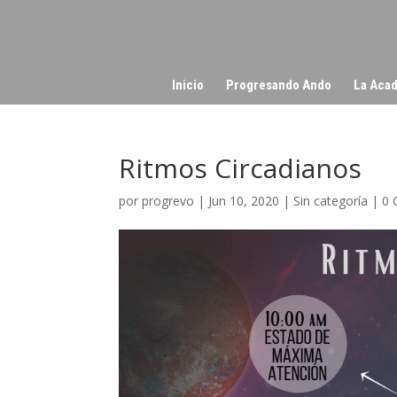
Inicio
Progresando Ando
La Acad
Ritmos Circadianos
por
progrevo
|
Jun 10, 2020
|
Sin categoría
|
0 