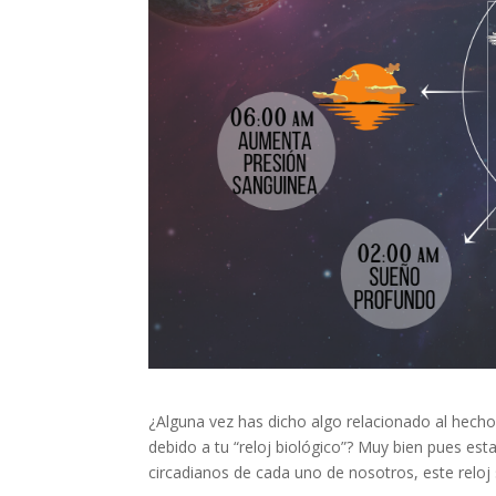
¿Alguna vez has dicho algo relacionado al hecho
debido a tu “reloj biológico”? Muy bien pues esta
circadianos de cada uno de nosotros, este reloj