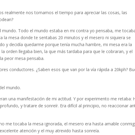
ros realmente nos tomamos el tiempo para apreciar las cosas, las
rodean?
 el mundo. Todo el mundo estaba en mi contra yo pensaba, me tocab
ra la mesa donde te sentabas 20 minutos y el mesero ni siquiera se
do y decidía quedarme porque tenía mucha hambre, mi mesa era la
la orden llegaba bien, la que más tardaba para que le cobraran, y el
 la peor mesa pensaba.
peores conductores. ¿Saben esos que van por la vía rápida a 20kph? B
 del mundo.
eran una manifestación de mi actitud. Y por experimento me retaba: 
profundo, y tratare de sonreír. Era difícil al principio, no reaccionar an
 no me tocaba la mesa ignorada, el mesero era hasta amable conmi
 excelente atención y el muy atrevido hasta sonreía.