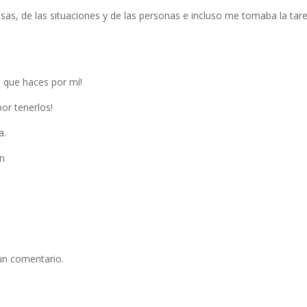
cosas, de las situaciones y de las personas e incluso me tomaba la tar
s que haces por mí!
por tenerlos!
a.
ón
un comentario.