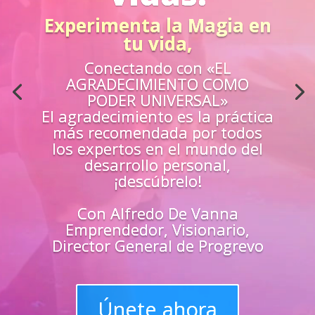
Acción
¿Sientes que no estás
preparado para los retos de la
vida?
Aprende
«EN VIVO»
de los mejores
guías y
maestros y
superarte
en
todas las
áreas de tu vida
Únete y triunfa como un
líder del progreso