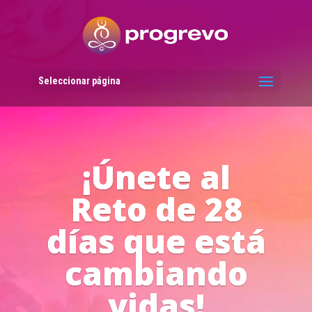
Reproductor
de
vídeo
Seleccionar página
Líderes del
Progreso en