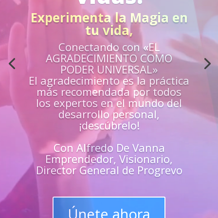
Acción
¿Sientes que no estás
preparado para los retos de la
vida?
Aprende
«EN VIVO»
de los mejores
guías y
maestros y
superarte
en
todas las
áreas de tu vida
Únete y triunfa como un
líder del progreso