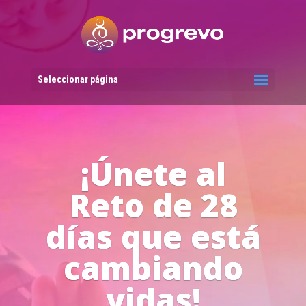
Reproductor
de
vídeo
Seleccionar página
Líderes del
Progreso en