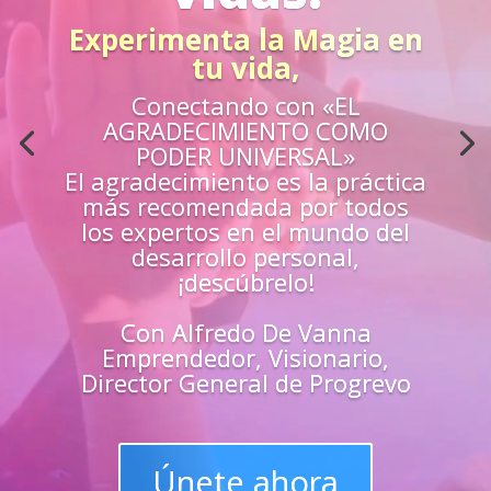
Acción
¿Sientes que no estás
preparado para los retos de la
vida?
Aprende
«EN VIVO»
de los mejores
guías y
maestros y
superarte
en
todas las
áreas de tu vida
Únete y triunfa como un
líder del progreso