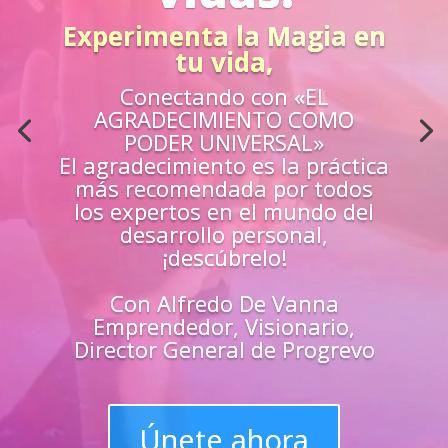
Acción
¿Sientes que no estás
preparado para los retos de la
vida?
Aprende
«EN VIVO»
de los mejores
guías y
maestros y
superarte
en
todas las
áreas de tu vida
Únete y triunfa como un
líder del progreso