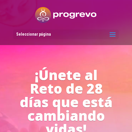
Reproductor
de
vídeo
Seleccionar página
Líderes del
Progreso en