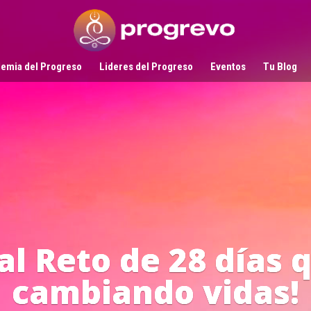
emia del Progreso
Lideres del Progreso
Eventos
Tu Blog
Líderes
en Acci