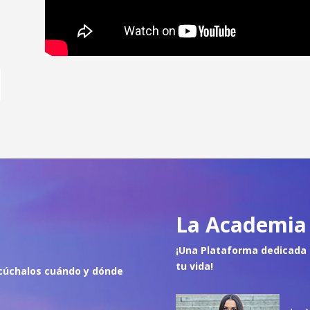
La Academia 
¡Una Plataforma dedicada 
tu vida!
cúch
alos cuándo y dónde