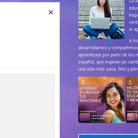
La A
educ
hisp
cent
el a
A tr
desarrollamos y compartimos 
aprendizaje por parte de los 
español, que inspiran un cambi
una vida más sana, feliz y ple