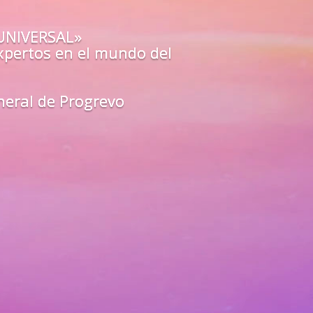
o estás preparado para los
a?
O»
de los mejores guías y
arte
en
todas las áreas de tu vida
unfa como un líder del