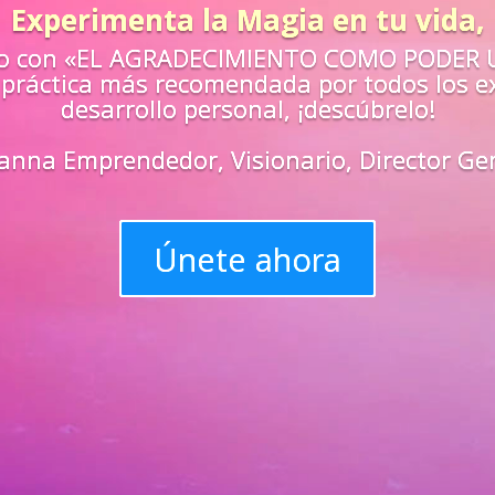
¿Sientes que n
retos de la vid
Aprende
«EN VIV
maestros y
super
Únete y tri
progreso