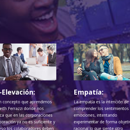
-Elevación:
Empatía:
n concepto que aprendimos
La empatía es la intención de
eith Ferrazzi donde nos
comprender los sentimientos 
ica que en las corporaciones
emociones, intentando
boración ya no es suficiente y
experimentar de forma objeti
eso los colaboradores deben
racional lo que siente otro