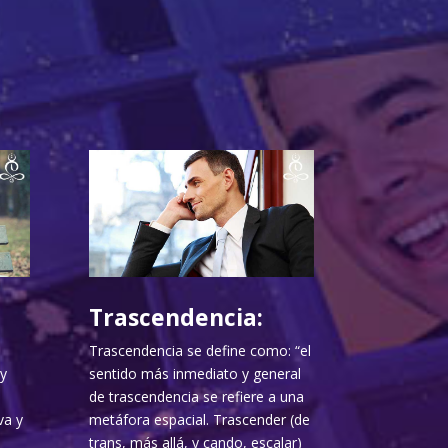
Trascendencia:
Trascendencia se define como: “el
y
sentido más inmediato y general
de trascendencia se refiere a una
va y
metáfora espacial. Trascender (de
trans, más allá, y cando, escalar)