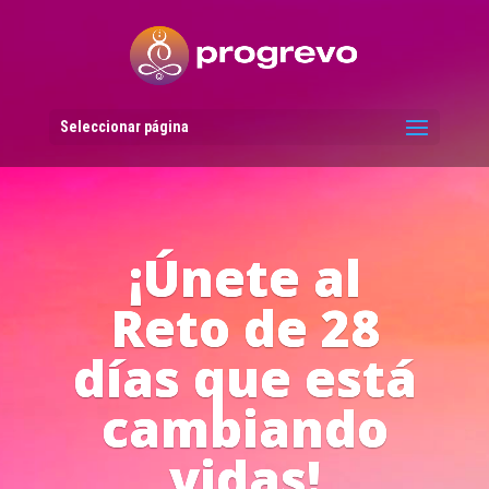
Reproductor
de
vídeo
Seleccionar página
Líderes del
Progreso en