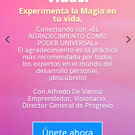
Acción
¿Sientes que no estás
preparado para los retos de la
vida?
Aprende
«EN VIVO»
de los mejores
guías y
maestros y
superarte
en
todas las
áreas de tu vida
Únete y triunfa como un
líder del progreso