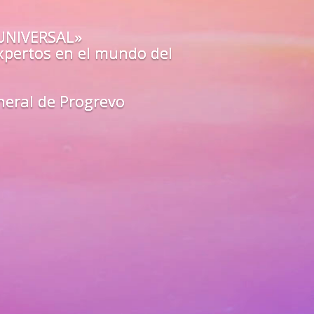
o estás preparado para los
a?
O»
de los mejores guías y
arte
en
todas las áreas de tu vida
unfa como un líder del