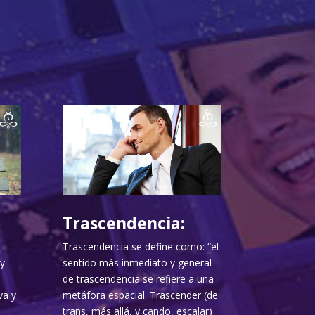
Trascendencia:
Trascendencia se define como: “el
y
sentido más inmediato y general
de trascendencia se refiere a una
va y
metáfora espacial. Trascender (de
trans, más allá, y cando, escalar)