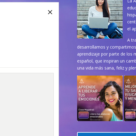
La A
educ
hisp
cent
el a
A tr
desarrollamos y compartimos 
aprendizaje por parte de los 
español, que inspiran un cambi
una vida más sana, feliz y ple