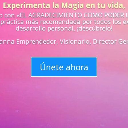
¿Sientes que n
retos de la vid
Aprende
«EN VIV
maestros y
super
Únete y tri
progreso