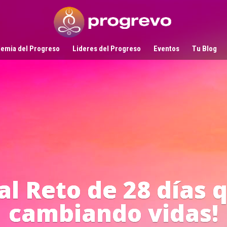
emia del Progreso
Lideres del Progreso
Eventos
Tu Blog
Líderes
en Acci