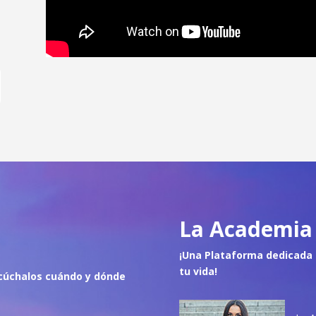
La Academia 
¡Una Plataforma dedicada 
tu vida!
cúch
alos cuándo y dónde