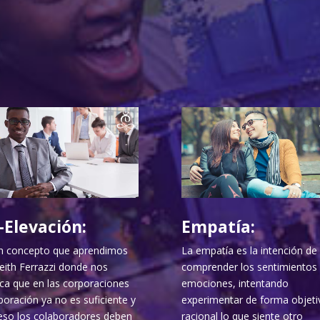
-Elevación:
Empatía:
n concepto que aprendimos
La empatía es la intención de
eith Ferrazzi donde nos
comprender los sentimientos 
ica que en las corporaciones
emociones, intentando
boración ya no es suficiente y
experimentar de forma objeti
eso los colaboradores deben
racional lo que siente otro