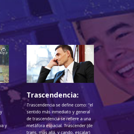
Trascendencia:
Trascendencia se define como: “el
y
sentido más inmediato y general
de trascendencia se refiere a una
va y
metáfora espacial. Trascender (de
trans, más allá, y cando, escalar)