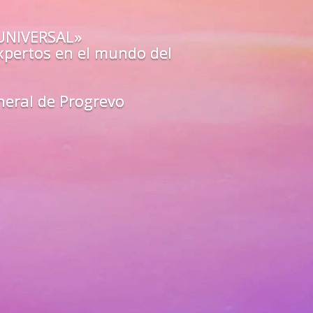
o estás preparado para los
a?
O»
de los mejores guías y
arte
en
todas las áreas de tu vida
unfa como un líder del