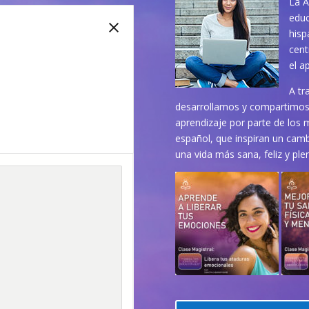
La A
educ
hisp
cent
el a
A tr
desarrollamos y compartimos 
aprendizaje por parte de los 
español, que inspiran un cambi
una vida más sana, feliz y ple