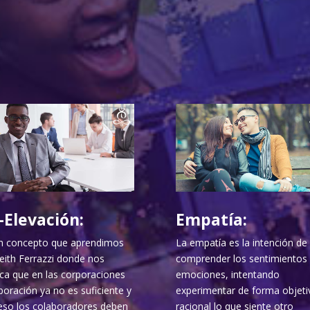
-Elevación:
Empatía:
n concepto que aprendimos
La empatía es la intención de
eith Ferrazzi donde nos
comprender los sentimientos 
ica que en las corporaciones
emociones, intentando
boración ya no es suficiente y
experimentar de forma objeti
eso los colaboradores deben
racional lo que siente otro