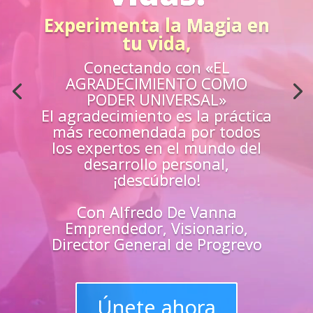
Acción
¿Sientes que no estás
preparado para los retos de la
vida?
Aprende
«EN VIVO»
de los mejores
guías y
maestros y
superarte
en
todas las
áreas de tu vida
Únete y triunfa como un
líder del progreso