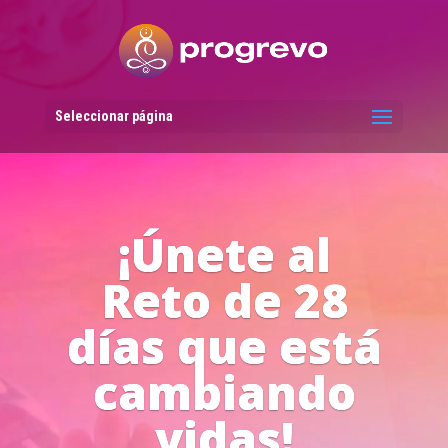
Reproductor
de
vídeo
Seleccionar página
Líderes del
Progreso en