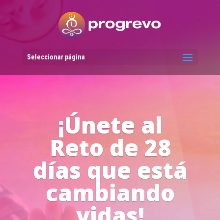
Reproductor
de
vídeo
Seleccionar página
Líderes del
Progreso en