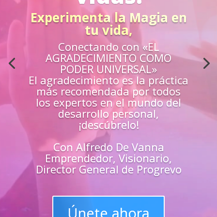
Acción
¿Sientes que no estás
preparado para los retos de la
vida?
Aprende
«EN VIVO»
de los mejores
guías y
maestros y
superarte
en
todas las
áreas de tu vida
Únete y triunfa como un
líder del progreso