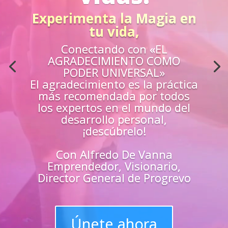
Acción
¿Sientes que no estás
preparado para los retos de la
vida?
Aprende
«EN VIVO»
de los mejores
guías y
maestros y
superarte
en
todas las
áreas de tu vida
Únete y triunfa como un
líder del progreso