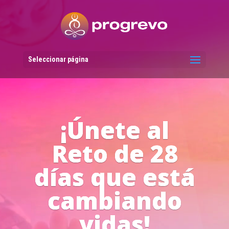
Reproductor
de
vídeo
Seleccionar página
Líderes del
Progreso en