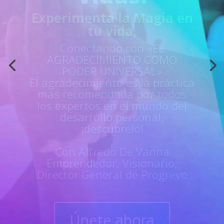
Acción
¿Sientes que no estás
preparado para los retos de la
vida?
Aprende
«EN VIVO»
de los mejores
guías y
maestros y
superarte
en
todas las
áreas de tu vida
Únete y triunfa como un
líder del progreso