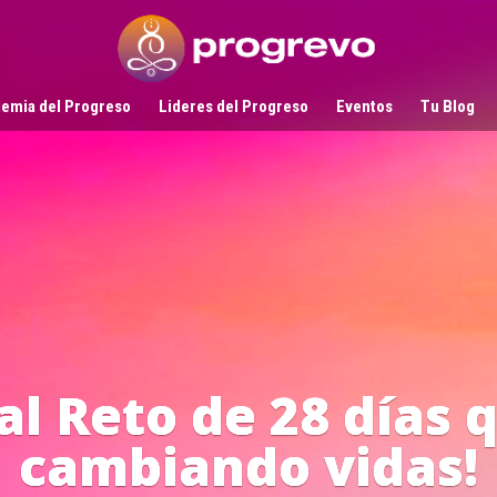
emia del Progreso
Lideres del Progreso
Eventos
Tu Blog
Líderes
en Acci