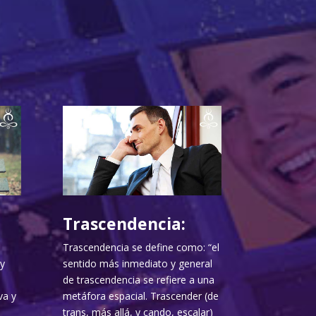
Trascendencia:
Trascendencia se define como: “el
y
sentido más inmediato y general
de trascendencia se refiere a una
va y
metáfora espacial. Trascender (de
trans, más allá, y cando, escalar)