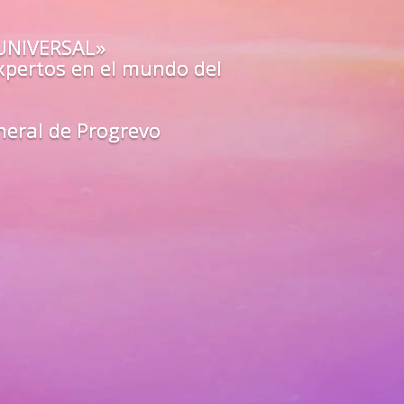
o estás preparado para los
a?
O»
de los mejores guías y
arte
en
todas las áreas de tu vida
unfa como un líder del