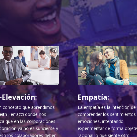
-Elevación:
Empatía:
n concepto que aprendimos
La empatía es la intención de
eith Ferrazzi donde nos
comprender los sentimientos 
ica que en las corporaciones
emociones, intentando
boración ya no es suficiente y
experimentar de forma objeti
eso los colaboradores deben
racional lo que siente otro