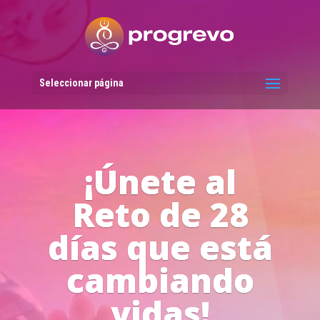
Reproductor
de
vídeo
Seleccionar página
Líderes del
Progreso en