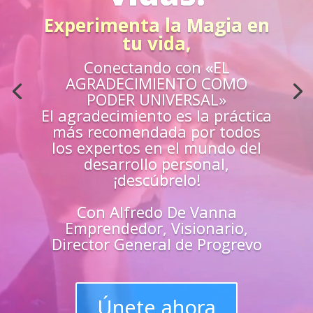
Acción
¿Sientes que no estás
preparado para los retos de la
vida?
Aprende
«EN VIVO»
de los mejores
guías y
maestros y
superarte
en
todas las
áreas de tu vida
Únete y triunfa como un
líder del progreso