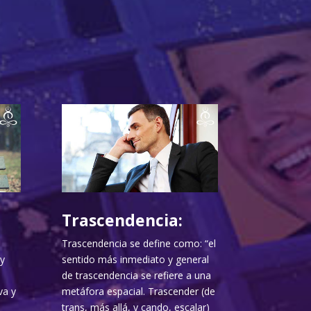
Trascendencia:
Trascendencia se define como: “el
y
sentido más inmediato y general
de trascendencia se refiere a una
va y
metáfora espacial. Trascender (de
trans, más allá, y cando, escalar)