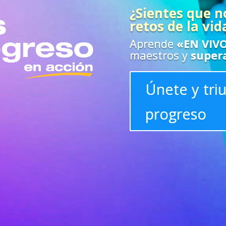
¿Sientes que n
retos de la vid
Aprende
«EN VIV
maestros y
super
Únete y tri
progreso