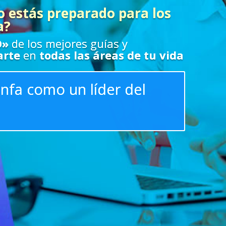
o estás preparado para los
a?
O»
de los mejores guías y
arte
en
todas las áreas de tu vida
unfa como un líder del