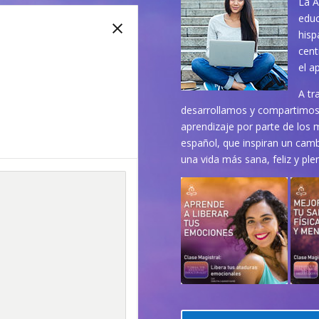
La A
educ
hisp
cent
el a
A tr
desarrollamos y compartimos 
aprendizaje por parte de los 
español, que inspiran un cambi
una vida más sana, feliz y ple