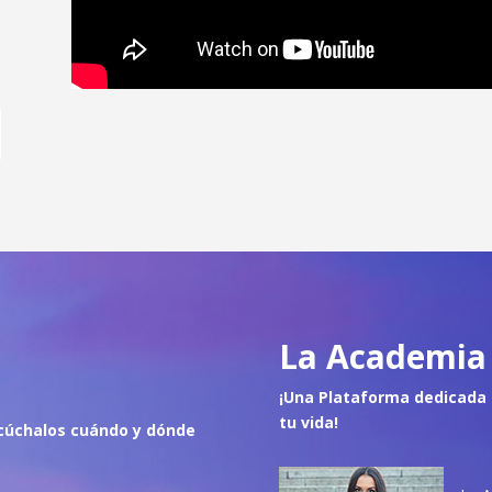
La Academia 
¡Una Plataforma dedicada 
tu vida!
cúch
alos cuándo y dónde