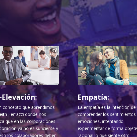
-Elevación:
Empatía:
n concepto que aprendimos
La empatía es la intención de
eith Ferrazzi donde nos
comprender los sentimientos 
ica que en las corporaciones
emociones, intentando
boración ya no es suficiente y
experimentar de forma objeti
eso los colaboradores deben
racional lo que siente otro