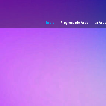
Reproductor
de
vídeo
Inicio
Progresando Ando
La Acad