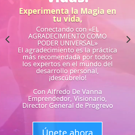
Acción
¿Sientes que no estás
preparado para los retos de la
vida?
Aprende
«EN VIVO»
de los mejores
guías y
maestros y
superarte
en
todas las
áreas de tu vida
Únete y triunfa como un
líder del progreso