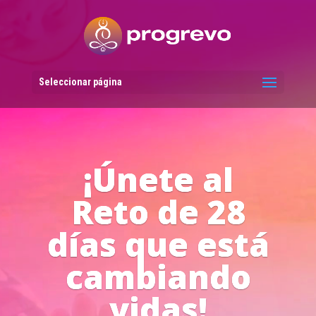
Reproductor
de
vídeo
Seleccionar página
Líderes del
Progreso en