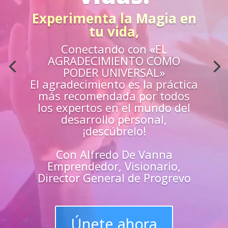
Acción
¿Sientes que no estás
preparado para los retos de la
vida?
Aprende
«EN VIVO»
de los mejores
guías y
maestros y
superarte
en
todas las
áreas de tu vida
Únete y triunfa como un
líder del progreso