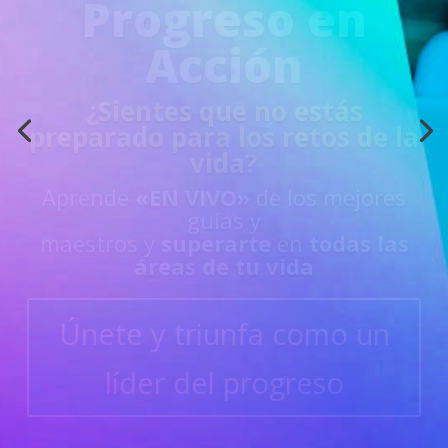
Acción
¿Sientes que no estás
preparado para los retos de la
vida?
Aprende
«EN VIVO»
de los mejores
guías y
maestros y
superarte
en
todas las
áreas de tu vida
Únete y triunfa como un
líder del progreso