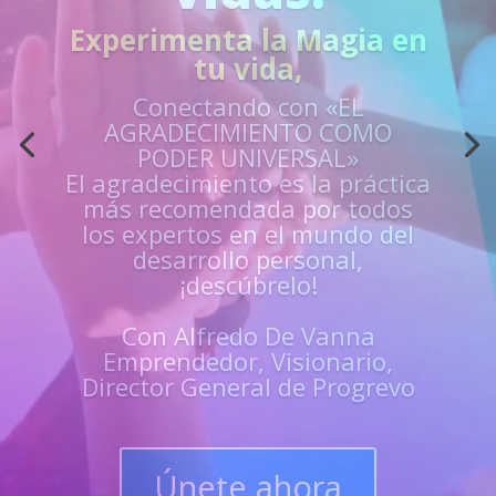
Acción
¿Sientes que no estás
preparado para los retos de la
vida?
Aprende
«EN VIVO»
de los mejores
guías y
maestros y
superarte
en
todas las
áreas de tu vida
Únete y triunfa como un
líder del progreso