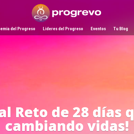
emia del Progreso
Lideres del Progreso
Eventos
Tu Blog
Líderes