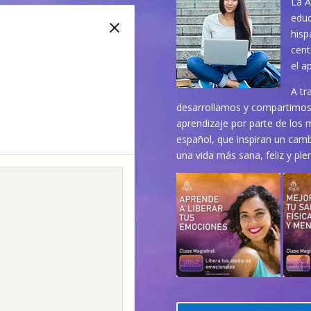
La A
educ
hisp
cent
el a
A tr
desarrollamos y compartimos 
aprendizaje por parte de los 
español, que inspiran un cambi
una vida más sana, feliz y ple