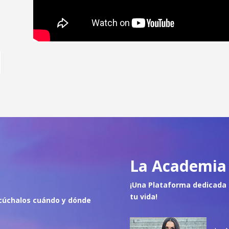
La Academia 
¡Una Plataforma dedicada 
tu vida!
cúch
alos cuándo y dónde