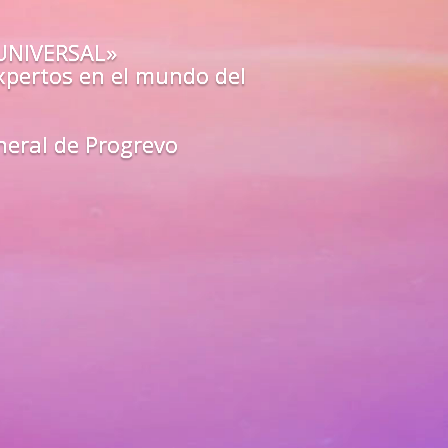
ón
o estás preparado para los
a?
O»
de los mejores guías y
arte
en
todas las áreas de tu vida
unfa como un líder del