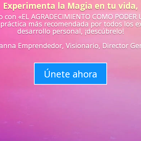
en Acci
¿Sientes que n
retos de la vid
Aprende
«EN VIV
maestros y
super
Únete y tri
progreso