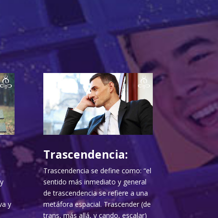
Trascendencia:
Trascendencia se define como: “el
y
sentido más inmediato y general
de trascendencia se refiere a una
va y
metáfora espacial. Trascender (de
trans, más allá, y cando, escalar)