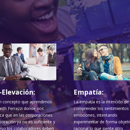
-Elevación:
Empatía:
n concepto que aprendimos
La empatía es la intención de
eith Ferrazzi donde nos
comprender los sentimientos 
ica que en las corporaciones
emociones, intentando
boración ya no es suficiente y
experimentar de forma objeti
eso los colaboradores deben
racional lo que siente otro