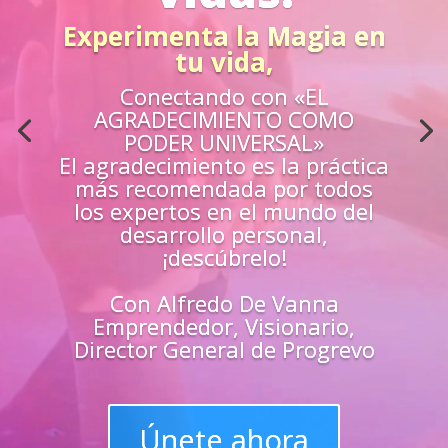
Acción
¿Sientes que no estás
preparado para los retos de la
vida?
Aprende
«EN VIVO»
de los mejores
guías y
maestros y
superarte
en
todas las
áreas de tu vida
Únete y triunfa como un
líder del progreso