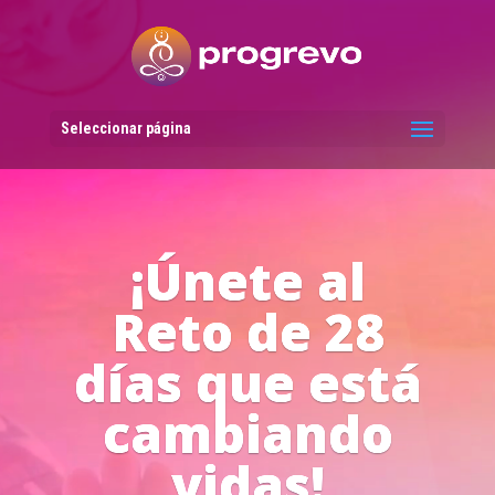
Reproductor
de
vídeo
Seleccionar página
Líderes del
Progreso en