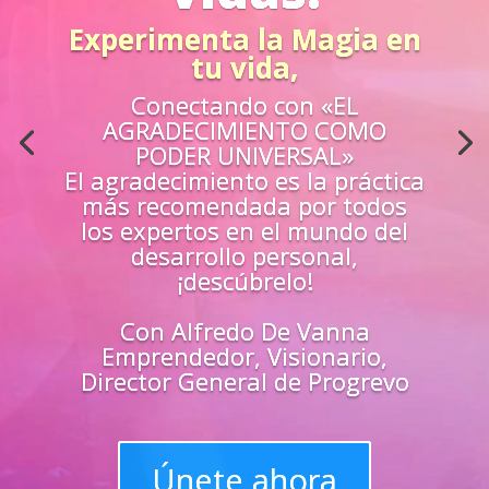
Acción
¿Sientes que no estás
preparado para los retos de la
vida?
Aprende
«EN VIVO»
de los mejores
guías y
maestros y
superarte
en
todas las
áreas de tu vida
Únete y triunfa como un
líder del progreso