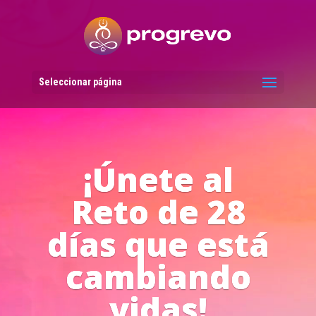
Reproductor
de
vídeo
Seleccionar página
Líderes del
Progreso en