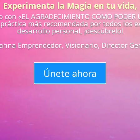
¿Sientes que n
retos de la vid
Aprende
«EN VIV
maestros y
super
Únete y tri
progreso