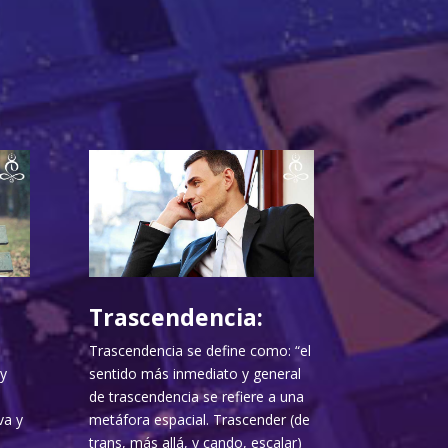
Trascendencia:
Trascendencia se define como: “el
y
sentido más inmediato y general
de trascendencia se refiere a una
va y
metáfora espacial. Trascender (de
trans, más allá, y cando, escalar)