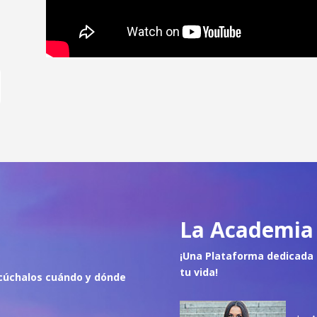
La Academia 
¡Una Plataforma dedicada 
tu vida!
cúch
alos cuándo y dónde