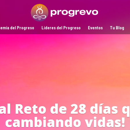
emia del Progreso
Lideres del Progreso
Eventos
Tu Blog
Líderes
en Acci