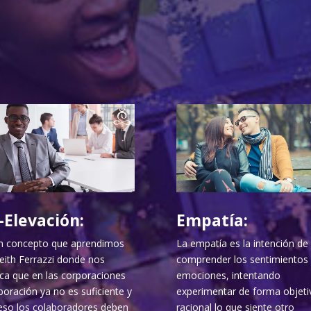
-Elevación:
Empatía:
n concepto que aprendimos
La empatía es la intención de
eith Ferrazzi donde nos
comprender los sentimientos 
ica que en las corporaciones
emociones, intentando
boración ya no es suficiente y
experimentar de forma objeti
eso los colaboradores deben
racional lo que siente otro