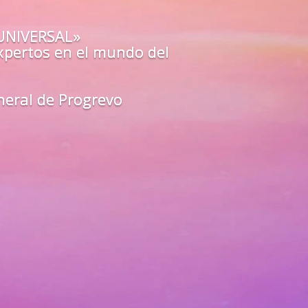
o estás preparado para los
a?
O»
de los mejores guías y
arte
en
todas las áreas de tu vida
unfa como un líder del