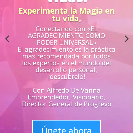
Acción
¿Sientes que no estás
preparado para los retos de la
vida?
Aprende
«EN VIVO»
de los mejores
guías y
maestros y
superarte
en
todas las
áreas de tu vida
Únete y triunfa como un
líder del progreso