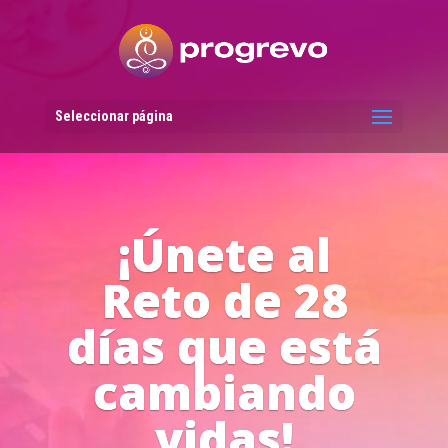
Reproductor
de
vídeo
Seleccionar página
Líderes del
Progreso en